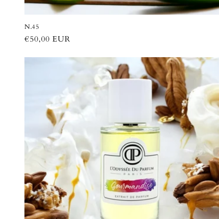
N.45
Prix
€50,00 EUR
habituel