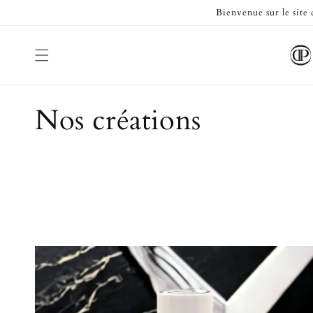
et passer
Bienvenue sur le site
au
contenu
C
Nos créations
o
l
l
e
c