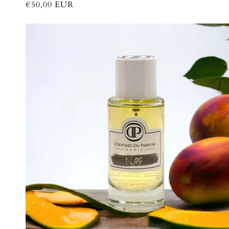
Prix
€50,00 EUR
habituel