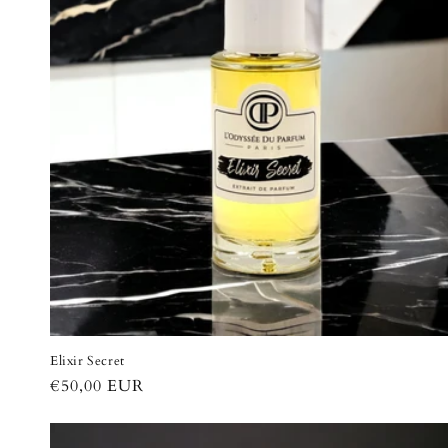
t
i
o
n
:
Elixir Secret
Prix
€50,00 EUR
habituel