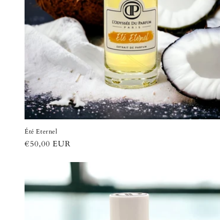
Été Eternel
Prix
€50,00 EUR
habituel