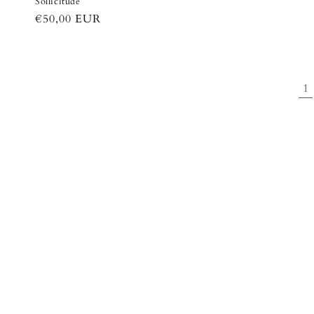
Sollicitude
Prix
€50,00 EUR
habituel
1