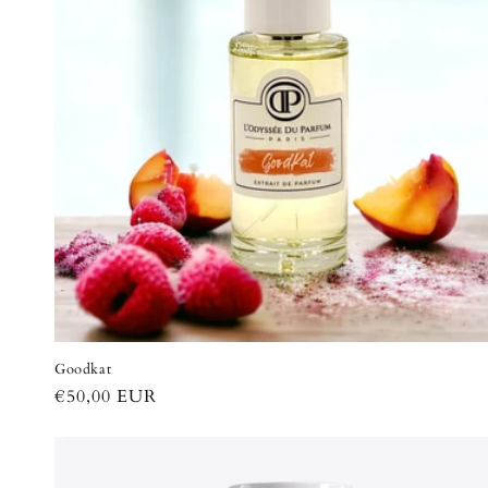
Goodkat
Prix
€50,00 EUR
habituel