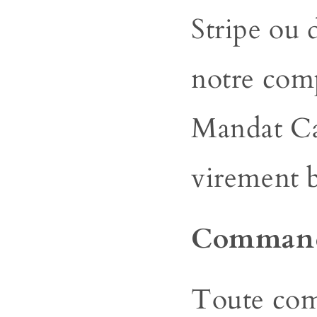
Stripe ou 
notre
comp
Mandat C
virement b
Comman
Toute co