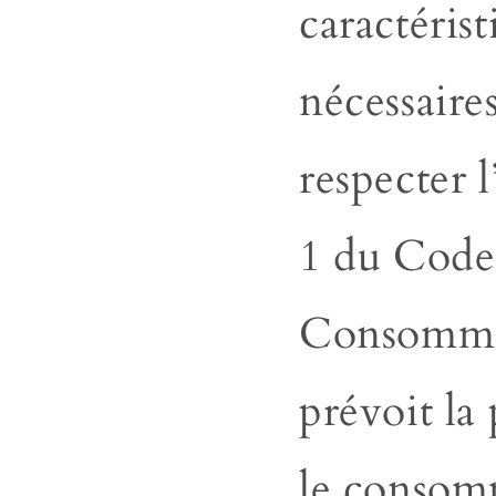
caractérist
nécessaire
respecter l
1 du Code
Consomma
prévoit la 
le
consom