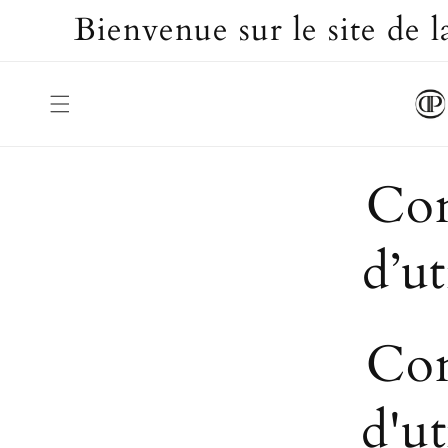
et passer
Bienvenue sur le site de
au
contenu
Con
d’ut
Con
d'ut