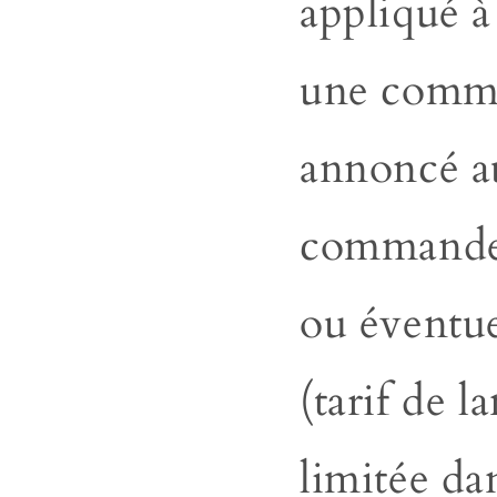
appliqué à
une
comma
annoncé a
commande, 
ou
éventu
(tarif de l
limitée da